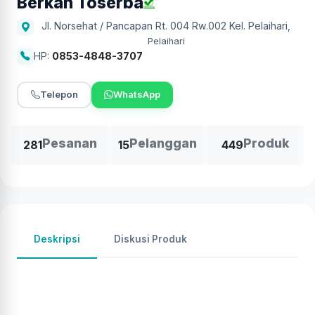
Berkah Toserba
Jl. Norsehat / Pancapan Rt. 004 Rw.002 Kel. Pelaihari
,
Pelaihari
HP:
0853-4848-3707
Telepon
WhatsApp
Pesanan
Pelanggan
Produk
281
15
449
Deskripsi
Diskusi Produk