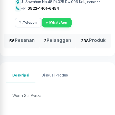
Jl. Sawahan No.48 Rt.025 Rw.006 Kel.
,
Pelaihari
HP:
0822-1401-6454
Telepon
WhatsApp
Pesanan
Pelanggan
Produk
56
3
338
Deskripsi
Diskusi Produk
Worm Stir Avnza