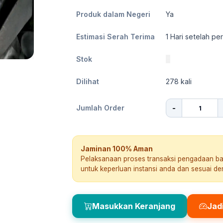
Produk dalam Negeri
Ya
Estimasi Serah Terima
1
Hari setelah pe
Stok
0
Dilihat
278
kali
-
Jumlah Order
Jaminan 100% Aman
Pelaksanaan proses transaksi pengadaan b
untuk keperluan instansi anda dan sesuai d
Masukkan Keranjang
Jad