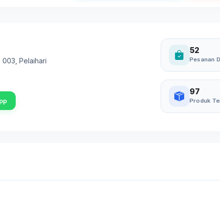
52
Pesanan D
w 003
,
Pelaihari
97
pp
Produk Te