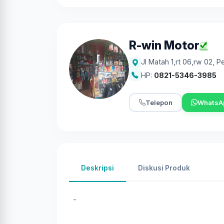
R-win Motor
Jl Matah 1,rt 06,rw 02
,
Pe
HP:
0821-5346-3985
Telepon
WhatsA
Deskripsi
Diskusi Produk
-