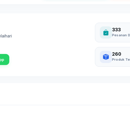
333
Pesanan D
laihari
260
pp
Produk Te