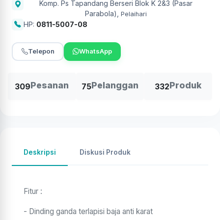
Komp. Ps Tapandang Berseri Blok K 2&3 (Pasar
Parabola)
,
Pelaihari
HP:
0811-5007-08
Telepon
WhatsApp
Pesanan
Pelanggan
Produk
309
75
332
Deskripsi
Diskusi Produk
Fitur :
- Dinding ganda terlapisi baja anti karat