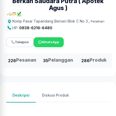
Berkah Saudara Putra ( Apotek
Agus )
Komp Pasar Tapandang Berseri Blok C No 3.
,
Pelaihari
HP:
0838-6216-6480
Telepon
WhatsApp
Pesanan
Pelanggan
Produk
226
35
286
Deskripsi
Diskusi Produk