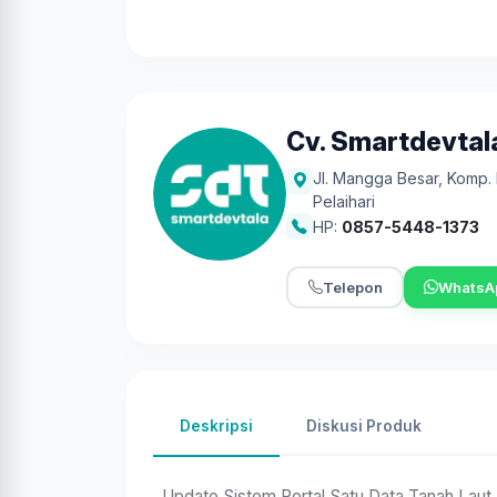
Cv. Smartdevtal
Jl. Mangga Besar, Komp
Pelaihari
HP:
0857-5448-1373
Telepon
WhatsA
Deskripsi
Diskusi Produk
Update Sistem Portal Satu Data Tanah Laut