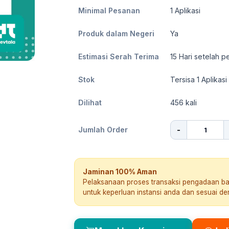
Minimal Pesanan
1
Aplikasi
Produk dalam Negeri
Ya
Estimasi Serah Terima
15
Hari setelah p
Stok
Tersisa 1 Aplikasi
Dilihat
456
kali
-
Jumlah Order
Jaminan 100% Aman
Pelaksanaan proses transaksi pengadaan b
untuk keperluan instansi anda dan sesuai d