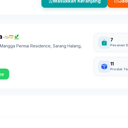
Masukkan Keranjang
Jad
a
7
Pesanan D
. Mangga Permai Residence, Sarang Halang
,
11
Produk Te
pp