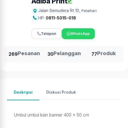
Adiba Print
Jalan Semudera Rt 10
,
Pelaihari
HP:
0811-5015-018
Telepon
WhatsApp
Pesanan
Pelanggan
Produk
269
30
77
Deskripsi
Diskusi Produk
Umbul umbul kain banner 400 x 50 cm