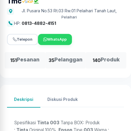
Tmc
Jl. Pusara No.53 Rt.03 Rw.01 Pelaihari Tanah Laut
,
Pelaihari
HP:
0813-4882-4151
Telepon
WhatsApp
Pesanan
Pelanggan
Produk
151
35
140
Deskripsi
Diskusi Produk
Spesifikasi
Tinta 003
Tanpa BOX: Produk
:
Tinta
Original 100%,
Epson
Tipe
003
Warna :