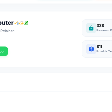
puter
338
Pesanan D
,
Pelaihari
811
pp
Produk Te