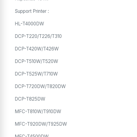
Support Printer :
HL-T4000DW
DCP-T220/T226/T310
DCP-T420W/T426W
DCP-T510W/T520W
DCP-T525W/T710W
DCP-T720DW/T820DW
DCP-T825DW
MFC-T810W/T910DW
MFC-T920DW/T925DW
MFC-T4500DW