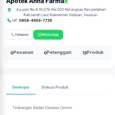
Apotek Anna Farma
Jl.a.yani No.8 Rt.07b Rw.002 Kel.angsau Kec.pelaihari
Kab.tanah Laut Kalimantan Selatan
,
Pelaihari
HP:
0858-4956-7739
Telepon
WhatsApp
Pesanan
Pelanggan
Produk
0
0
13
Deskripsi
Diskusi Produk
Timbangan Badan Dewasa Omron