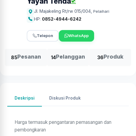
Yayan Tenda
Jl. Majakeling Rt/rw 015/004
,
Pelaihari
HP:
0852-4944-6242
Telepon
WhatsApp
Pesanan
Pelanggan
Produk
85
14
36
Deskripsi
Diskusi Produk
Harga termasuk pengantaran pemasangan dan
pembongkaran