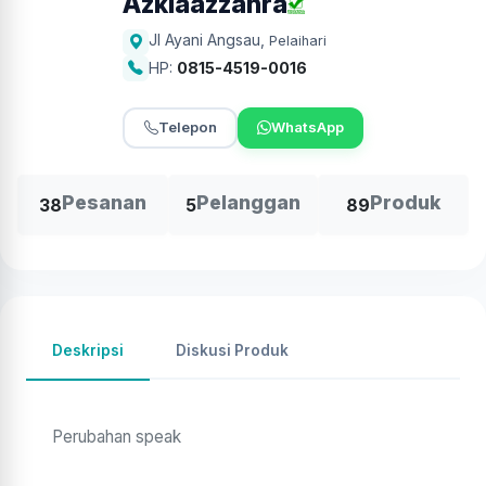
Azkiaazzahra
Jl Ayani Angsau
,
Pelaihari
HP:
0815-4519-0016
Telepon
WhatsApp
Pesanan
Pelanggan
Produk
38
5
89
Deskripsi
Diskusi Produk
Perubahan speak