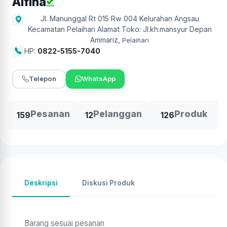
Alfina
Jl. Manunggal Rt 015 Rw 004 Kelurahan Angsau
Kecamatan Pelaihari Alamat Toko: Jl.kh.mansyur Depan
Ammariz
,
Pelaihari
HP:
0822-5155-7040
Telepon
WhatsApp
Pesanan
Pelanggan
Produk
159
12
126
Deskripsi
Diskusi Produk
Barang sesuai pesanan