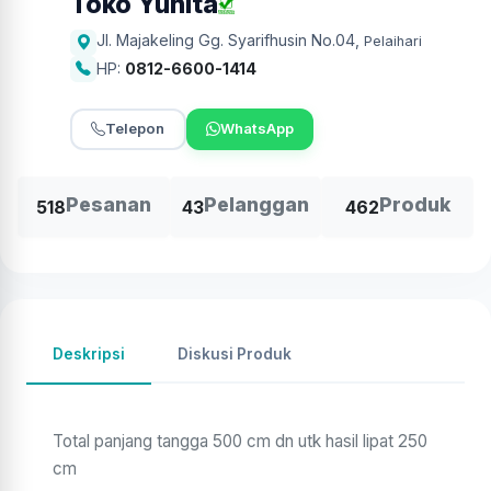
Toko Yunita
Jl. Majakeling Gg. Syarifhusin No.04
,
Pelaihari
HP:
0812-6600-1414
Telepon
WhatsApp
Pesanan
Pelanggan
Produk
518
43
462
Deskripsi
Diskusi Produk
Total panjang tangga 500 cm dn utk hasil lipat 250
cm