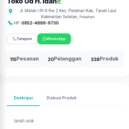
Toko Ud H. Idah
Jl. Matah I Rt 6 Rw 2 Kec. Pelaihari Kab. Tanah Laut
Kalimantan Selatan
,
Pelaihari
HP:
0852-4886-9730
Telepon
WhatsApp
Pesanan
Pelanggan
Produk
115
20
338
Deskripsi
Diskusi Produk
tanah uruk