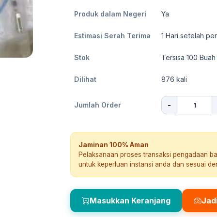
Produk dalam Negeri
Ya
Estimasi Serah Terima
1
Hari setelah pe
Stok
Tersisa 100 Buah
Dilihat
876
kali
-
Jumlah Order
Jaminan 100% Aman
Pelaksanaan proses transaksi pengadaan b
untuk keperluan instansi anda dan sesuai d
Masukkan Keranjang
Jad