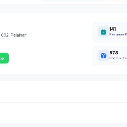
141
Pesanan D
. 002
,
Pelaihari
578
pp
Produk Te