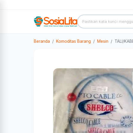
Beranda
Komoditas Barang
Mesin
TALI/KAB