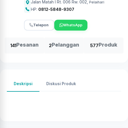
Jalan Matah I Rt. 006 Rw. 002
,
Pelaihari
HP:
0812-5848-9307
Telepon
WhatsApp
Pesanan
Pelanggan
Produk
141
2
577
Deskripsi
Diskusi Produk