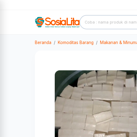
Beranda
Komoditas Barang
Makanan & Minum