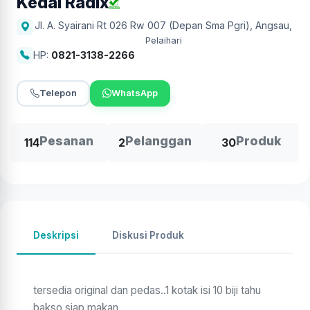
Kedai Radix
Jl. A. Syairani Rt 026 Rw 007 (Depan Sma Pgri), Angsau
,
Pelaihari
HP:
0821-3138-2266
Telepon
WhatsApp
Pesanan
Pelanggan
Produk
114
2
30
Deskripsi
Diskusi Produk
tersedia original dan pedas..1 kotak isi 10 biji tahu
bakso siap makan