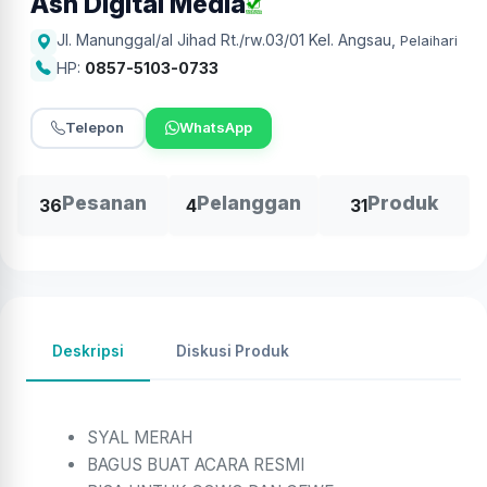
Ash Digital Media
Jl. Manunggal/al Jihad Rt./rw.03/01 Kel. Angsau
,
Pelaihari
HP:
0857-5103-0733
Telepon
WhatsApp
Pesanan
Pelanggan
Produk
36
4
31
Deskripsi
Diskusi Produk
SYAL MERAH
BAGUS BUAT ACARA RESMI