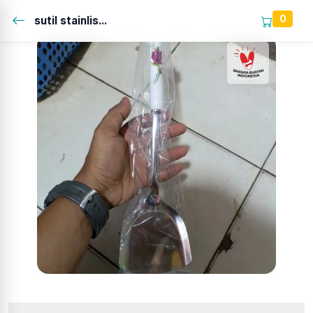
0
sutil stainlis...