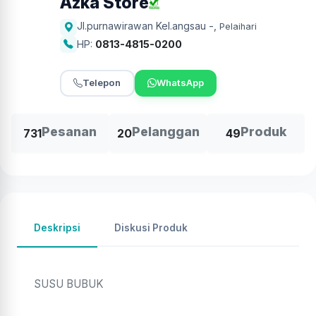
Azka Store
Jl.purnawirawan Kel.angsau -
,
Pelaihari
HP:
0813-4815-0200
Telepon
WhatsApp
Pesanan
Pelanggan
Produk
731
20
49
Deskripsi
Diskusi Produk
SUSU BUBUK