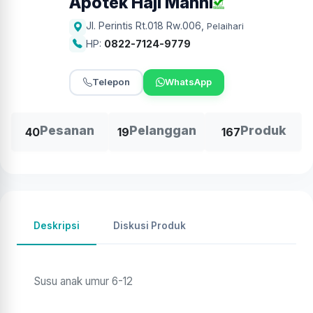
Apotek Haji Mahni
Jl. Perintis Rt.018 Rw.006
,
Pelaihari
HP:
0822-7124-9779
Telepon
WhatsApp
Pesanan
Pelanggan
Produk
40
19
167
Deskripsi
Diskusi Produk
Susu anak umur 6-12