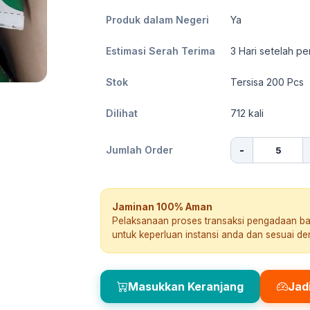
Produk dalam Negeri
Ya
Estimasi Serah Terima
3
Hari setelah pe
Stok
Tersisa 200 Pcs
Dilihat
712
kali
-
Jumlah Order
Jaminan 100% Aman
Pelaksanaan proses transaksi pengadaan b
untuk keperluan instansi anda dan sesuai d
Masukkan Keranjang
Jad