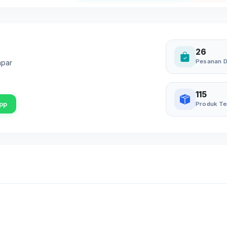
26
Pesanan D
mpar
115
pp
Produk Te