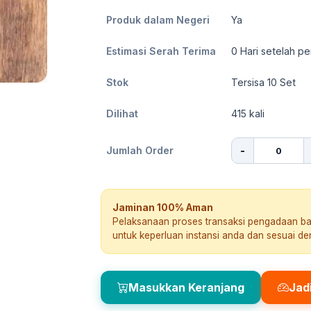
Produk dalam Negeri
Ya
Estimasi Serah Terima
0
Hari setelah pe
Stok
Tersisa 10 Set
Dilihat
415
kali
-
Jumlah Order
Jaminan 100% Aman
Pelaksanaan proses transaksi pengadaan b
untuk keperluan instansi anda dan sesuai d
Masukkan Keranjang
Jad