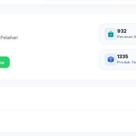
932
Pesanan D
,
Pelaihari
1335
pp
Produk Te