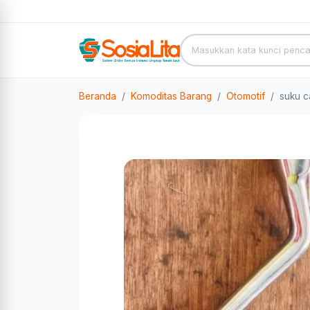
Beranda
Komoditas Barang
Otomotif
suku c