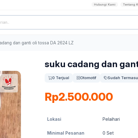
Hubungi Kami
Tentang 
adang dan ganti oli tossa DA 2624 LZ
suku cadang dan ganti
0 Terjual
Otomotif
Sudah Termasu
Rp2.500.000
Lokasi
Pelaihari
Minimal Pesanan
0
Set