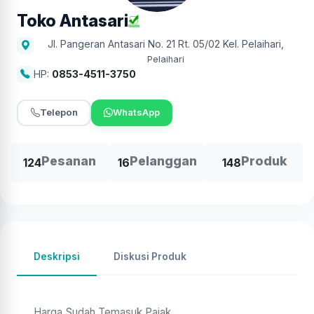
Toko Antasari
Jl. Pangeran Antasari No. 21 Rt. 05/02 Kel. Pelaihari
,
Pelaihari
HP:
0853-4511-3750
Telepon
WhatsApp
Pesanan
Pelanggan
Produk
124
16
148
Deskripsi
Diskusi Produk
Harga Sudah Temasuk Pajak