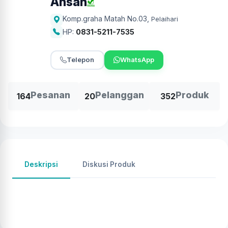
Ahsan
Komp.graha Matah No.03
,
Pelaihari
HP:
0831-5211-7535
Telepon
WhatsApp
Pesanan
Pelanggan
Produk
164
20
352
Deskripsi
Diskusi Produk