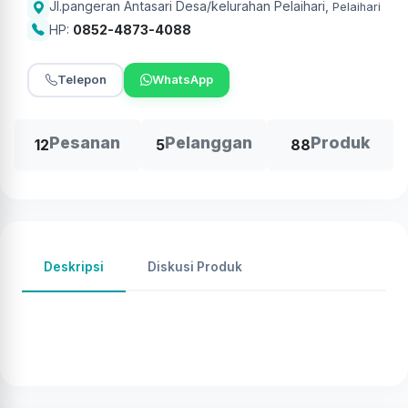
Jl.pangeran Antasari Desa/kelurahan Pelaihari
,
Pelaihari
HP:
0852-4873-4088
Telepon
WhatsApp
Pesanan
Pelanggan
Produk
12
5
88
Deskripsi
Diskusi Produk