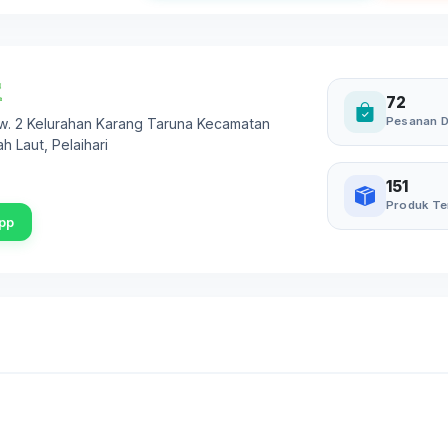
72
Pesanan D
 Rw. 2 Kelurahan Karang Taruna Kecamatan
ah Laut
,
Pelaihari
151
Produk Te
pp