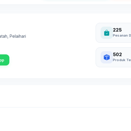
225
Pesanan D
atah
,
Pelaihari
502
pp
Produk Te