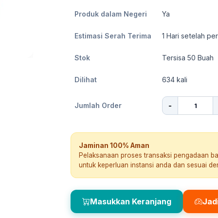
Produk dalam Negeri
Ya
Estimasi Serah Terima
1
Hari setelah pe
Stok
Tersisa 50 Buah
Dilihat
634
kali
-
Jumlah Order
Jaminan 100% Aman
Pelaksanaan proses transaksi pengadaan b
untuk keperluan instansi anda dan sesuai d
Masukkan Keranjang
Jad