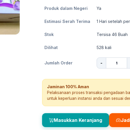
Produk dalam Negeri
Ya
Estimasi Serah Terima
1
Hari setelah pe
Stok
Tersisa 46 Buah
Dilihat
528
kali
-
Jumlah Order
Jaminan 100% Aman
Pelaksanaan proses transaksi pengadaan b
untuk keperluan instansi anda dan sesuai d
Masukkan Keranjang
Jad