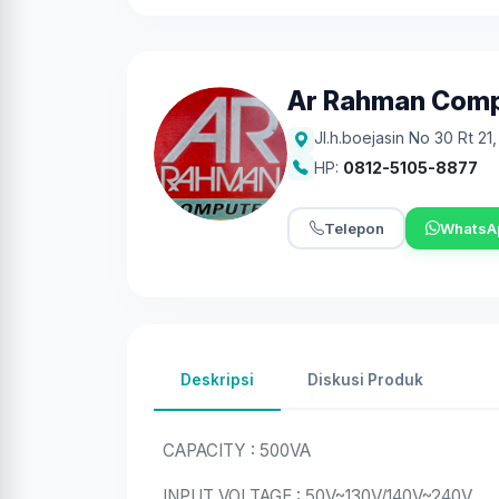
Ar Rahman Com
Jl.h.boejasin No 30 Rt 21
HP:
0812-5105-8877
Telepon
WhatsA
Deskripsi
Diskusi Produk
CAPACITY : 500VA
INPUT VOLTAGE : 50V~130V/140V~240V