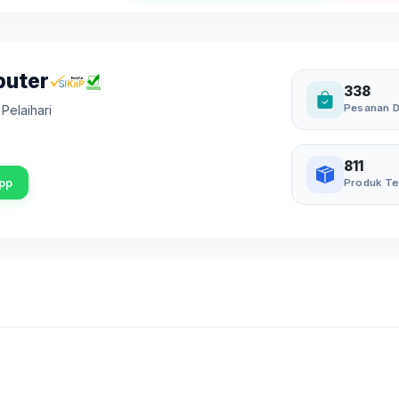
puter
338
Pesanan D
,
Pelaihari
811
pp
Produk Te