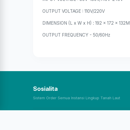
OUTPUT VOLTAGE : 110V/220V
DIMENSION (L x W x H) : 192 x 172 x 132
OUTPUT FREQUENCY - 50/60Hz
Sosialita
Sistem Order Semua Instansi Lingkup Tanah Laut
Version v2.5.6 build 20260728
© 2020 - 2026 |