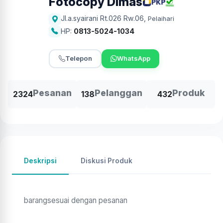
Fotocopy Dimas
Jl.a.syairani Rt.026 Rw.06
,
Pelaihari
HP:
0813-5024-1034
Telepon
WhatsApp
Pesanan
Pelanggan
Produk
2324
138
432
Deskripsi
Diskusi Produk
barangsesuai dengan pesanan