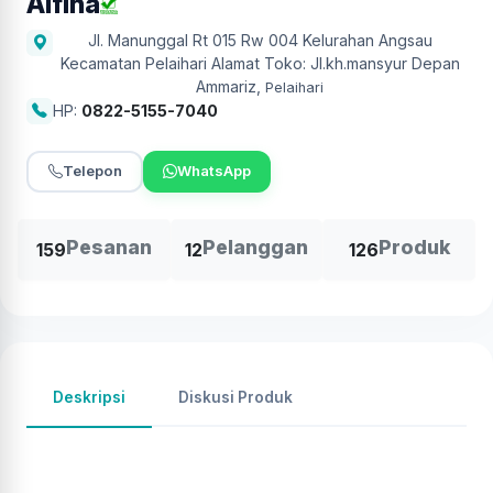
Alfina
Jl. Manunggal Rt 015 Rw 004 Kelurahan Angsau
Kecamatan Pelaihari Alamat Toko: Jl.kh.mansyur Depan
Ammariz
,
Pelaihari
HP:
0822-5155-7040
Telepon
WhatsApp
Pesanan
Pelanggan
Produk
159
12
126
Deskripsi
Diskusi Produk