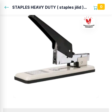
0
STAPLES HEAVY DUTY ( staples jilid )...