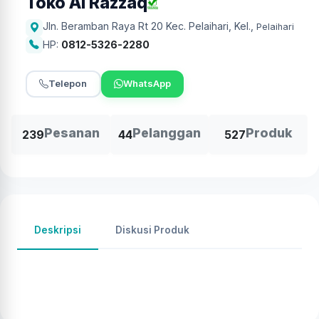
Toko Al Razzaq
Jln. Beramban Raya Rt 20 Kec. Pelaihari, Kel.
,
Pelaihari
HP:
0812-5326-2280
Telepon
WhatsApp
Pesanan
Pelanggan
Produk
239
44
527
Deskripsi
Diskusi Produk