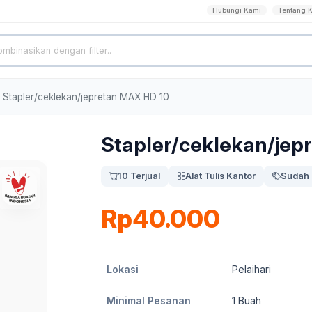
Hubungi Kami
Tentang 
Stapler/ceklekan/jepretan MAX HD 10
Stapler/ceklekan/jep
10 Terjual
Alat Tulis Kantor
Sudah 
Rp40.000
Lokasi
Pelaihari
Minimal Pesanan
1
Buah