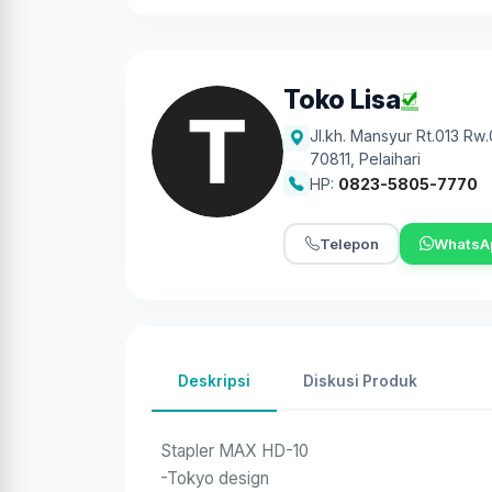
Toko Lisa
Jl.kh. Mansyur Rt.013 Rw
70811
,
Pelaihari
HP:
0823-5805-7770
Telepon
WhatsA
Deskripsi
Diskusi Produk
Stapler MAX HD-10
-Tokyo design