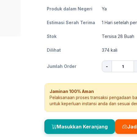
Produk dalam Negeri
Ya
Estimasi Serah Terima
1
Hari setelah pe
Stok
Tersisa 28 Buah
Dilihat
374
kali
-
Jumlah Order
Jaminan 100% Aman
Pelaksanaan proses transaksi pengadaan b
untuk keperluan instansi anda dan sesuai d
Masukkan Keranjang
Jad