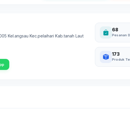
68
Pesanan D
.005 Kel.angsau Kec.pelaihari Kab.tanah Laut
173
Produk Te
pp