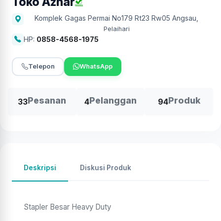
Toko Azhar
Komplek Gagas Permai No179 Rt23 Rw05 Angsau
,
Pelaihari
HP:
0858-4568-1975
Telepon
WhatsApp
Pesanan
Pelanggan
Produk
33
4
94
Deskripsi
Diskusi Produk
Stapler Besar Heavy Duty