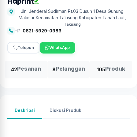
Hdprint
Jln. Jenderal Sudirman Rt.03 Dusun 1 Desa Gunung
Makmur Kecamatan Takisung Kabupaten Tanah Laut
,
Takisung
HP:
0821-5929-0986
Telepon
WhatsApp
Pesanan
Pelanggan
Produk
42
8
105
Deskripsi
Diskusi Produk