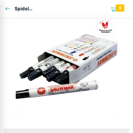
0
Spidol...