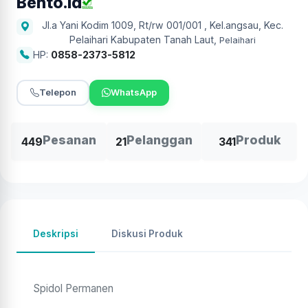
Bento.id
Jl.a Yani Kodim 1009, Rt/rw 001/001 , Kel.angsau, Kec.
Pelaihari Kabupaten Tanah Laut
,
Pelaihari
HP:
0858-2373-5812
Telepon
WhatsApp
Pesanan
Pelanggan
Produk
449
21
341
Deskripsi
Diskusi Produk
Spidol Permanen