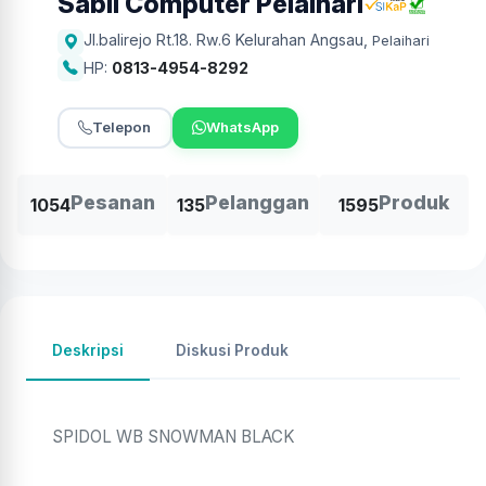
Sabil Computer Pelaihari
Jl.balirejo Rt.18. Rw.6 Kelurahan Angsau
,
Pelaihari
HP:
0813-4954-8292
Telepon
WhatsApp
Pesanan
Pelanggan
Produk
1054
135
1595
Deskripsi
Diskusi Produk
SPIDOL WB SNOWMAN BLACK