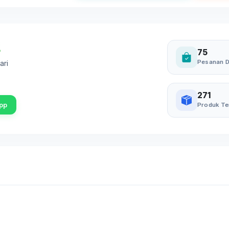
75
Pesanan D
ari
271
pp
Produk Te