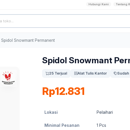
Hubungi Kami
Tentang 
Spidol Snowmant Permanent
Spidol Snowmant Pe
25 Terjual
Alat Tulis Kantor
Sudah 
Rp12.831
Lokasi
Pelaihari
Minimal Pesanan
1
Pcs