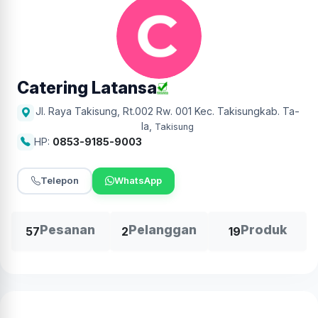
Catering Latansa
Jl. Raya Takisung, Rt.002 Rw. 001 Kec. Takisungkab. Ta-
la
,
Takisung
HP:
0853-9185-9003
Telepon
WhatsApp
Pesanan
Pelanggan
Produk
57
2
19