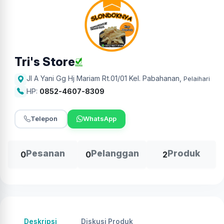
Tri's Store
Jl A Yani Gg Hj Mariam Rt.01/01 Kel. Pabahanan
,
Pelaihari
HP:
0852-4607-8309
Telepon
WhatsApp
Pesanan
Pelanggan
Produk
0
0
2
Deskripsi
Diskusi Produk