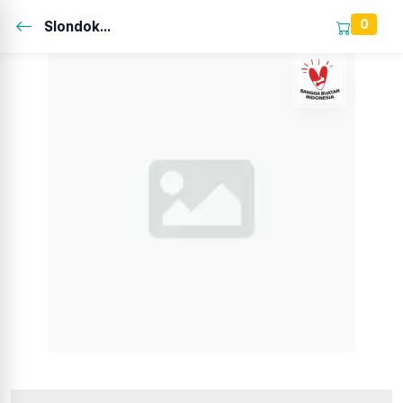
0
Slondok...