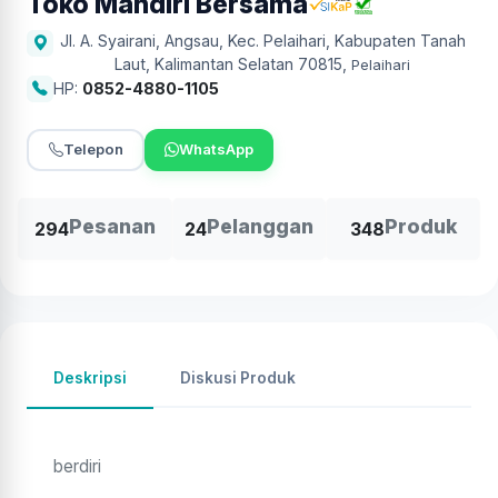
Toko Mandiri Bersama
Jl. A. Syairani, Angsau, Kec. Pelaihari, Kabupaten Tanah
Laut, Kalimantan Selatan 70815
,
Pelaihari
HP:
0852-4880-1105
Telepon
WhatsApp
Pesanan
Pelanggan
Produk
294
24
348
Deskripsi
Diskusi Produk
berdiri