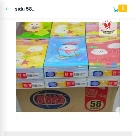
0
sidu 58...