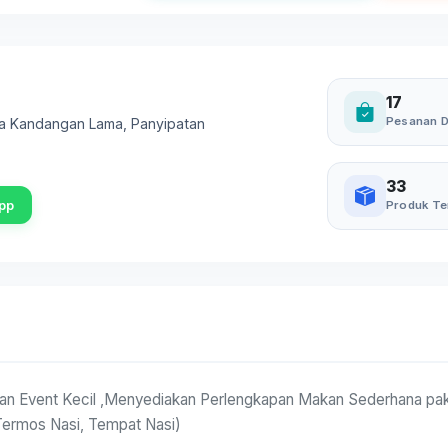
17
Pesanan D
esa Kandangan Lama
,
Panyipatan
33
pp
Produk Te
dan Event Kecil ,Menyediakan Perlengkapan Makan Sederhana pa
Termos Nasi, Tempat Nasi)