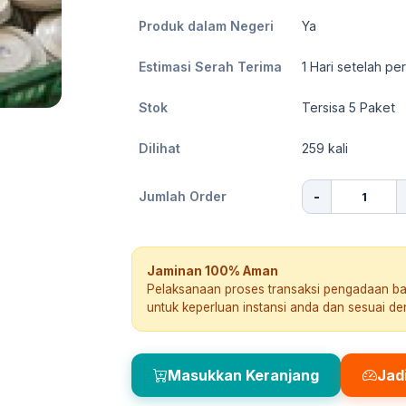
Produk dalam Negeri
Ya
Estimasi Serah Terima
1
Hari setelah pe
Stok
Tersisa 5 Paket
Dilihat
259
kali
-
Jumlah Order
Jaminan 100% Aman
Pelaksanaan proses transaksi pengadaan b
untuk keperluan instansi anda dan sesuai d
Masukkan Keranjang
Jad