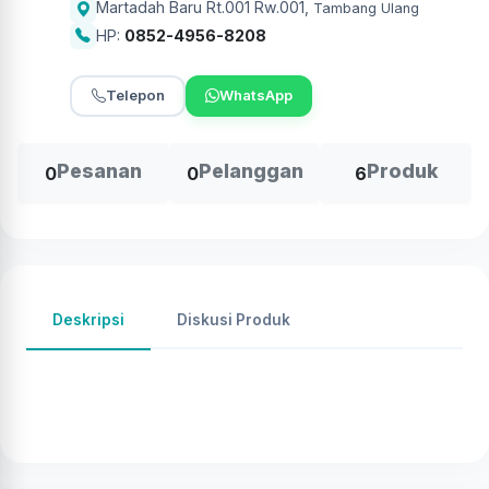
Martadah Baru Rt.001 Rw.001
,
Tambang Ulang
HP:
0852-4956-8208
Telepon
WhatsApp
Pesanan
Pelanggan
Produk
0
0
6
Deskripsi
Diskusi Produk