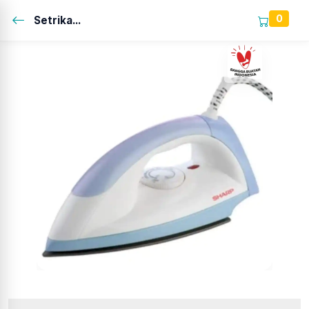
0
Setrika...