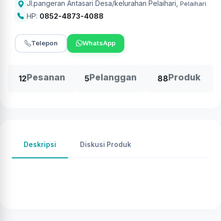
Jl.pangeran Antasari Desa/kelurahan Pelaihari
,
Pelaihari
HP:
0852-4873-4088
Telepon
WhatsApp
Pesanan
Pelanggan
Produk
12
5
88
Deskripsi
Diskusi Produk